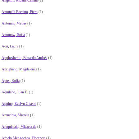
Angelini, Aldana Camila
(1)
Antonelli Baccino, Piero
(1)
Antonini, Matías
(1)
Antonow, Sofía
(1)
Aon, Laura
(1)
Apphesberho, Eduardo Andrés
(1)
Aprigliano, Magdalena
(1)
Apter, Sofía
(1)
Aquilano, Juan E.
(1)
Aquino, Evelyn Giselle
(1)
Arancibia, Micaela
(1)
Araquistain, Micaela de
(1)
Arbelo Mengochea, Florencia
(1)