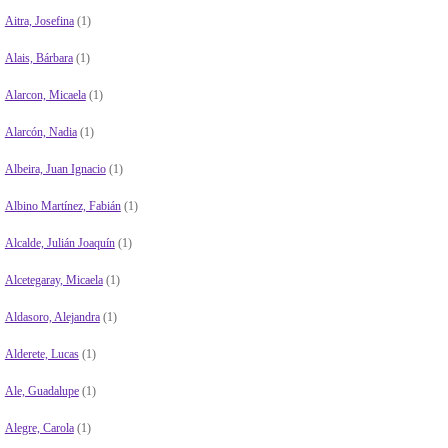
Aitra, Josefina
(1)
Alais, Bárbara
(1)
Alarcon, Micaela
(1)
Alarcón, Nadia
(1)
Albeira, Juan Ignacio
(1)
Albino Martínez, Fabián
(1)
Alcalde, Julián Joaquín
(1)
Alcetegaray, Micaela
(1)
Aldasoro, Alejandra
(1)
Alderete, Lucas
(1)
Ale, Guadalupe
(1)
Alegre, Carola
(1)