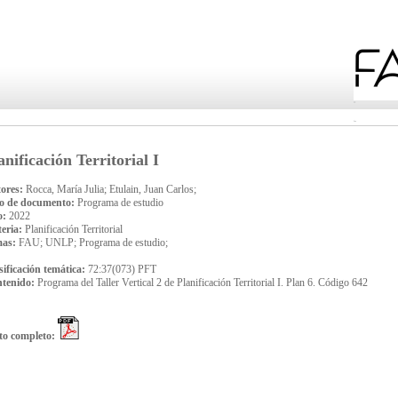
anificación Territorial I
ores:
Rocca, María Julia; Etulain, Juan Carlos;
o de documento:
Programa de estudio
o:
2022
eria:
Planificación Territorial
mas:
FAU; UNLP; Programa de estudio;
sificación temática:
72:37(073) PFT
tenido:
Programa del Taller Vertical 2 de Planificación Territorial I. Plan 6. Código 642
to completo: