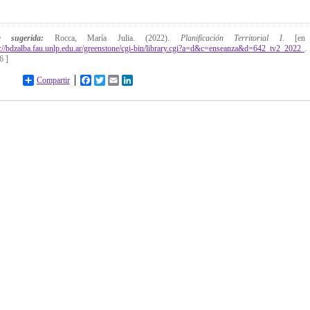
ta sugerida:
Rocca, María Julia. (2022).
Planificación Territorial I
. [en
p://bdzalba.fau.unlp.edu.ar/greenstone/cgi-bin/library.cgi?a=d&c=enseanza&d=642_tv2_2022
6 ]
Compartir
Facebook
Twitter
Email
LinkedIn