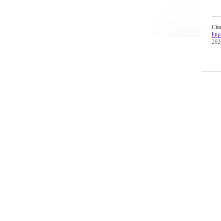
Ci
htt
202