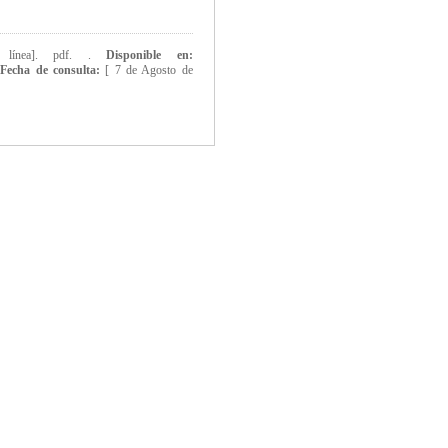
 línea]. pdf. .
Disponible en:
.
Fecha de consulta:
[
7 de Agosto de