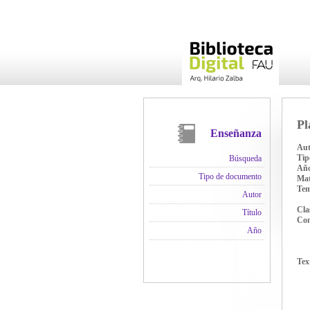
Pl
Enseñanza
Aut
Tip
Búsqueda
Añ
Tipo de documento
Mat
Te
Autor
Cla
Título
Con
Año
Tex