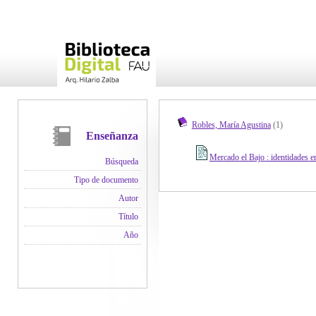
Robles, María Agustina
(1)
Enseñanza
Mercado el Bajo : identidades e
Búsqueda
Tipo de documento
Autor
Título
Año