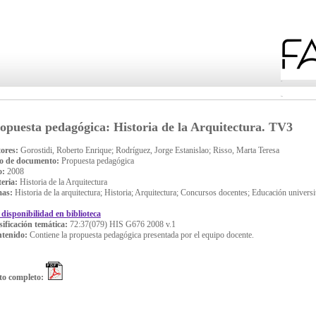
opuesta pedagógica: Historia de la Arquitectura. TV3
ores:
Gorostidi, Roberto Enrique; Rodríguez, Jorge Estanislao; Risso, Marta Teresa
o de documento:
Propuesta pedagógica
o:
2008
eria:
Historia de la Arquitectura
mas:
Historia de la arquitectura; Historia; Arquitectura; Concursos docentes; Educación universi
 disponibilidad en biblioteca
sificación temática:
72:37(079) HIS G676 2008 v.1
tenido:
Contiene la propuesta pedagógica presentada por el equipo docente.
to completo: