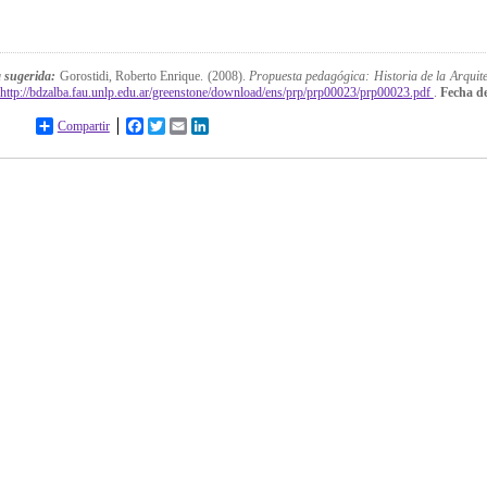
a sugerida:
Gorostidi, Roberto Enrique. (2008).
Propuesta pedagógica: Historia de la Arquit
http://bdzalba.fau.unlp.edu.ar/greenstone/download/ens/prp/prp00023/prp00023.pdf
.
Fecha de
Compartir
Facebook
Twitter
Email
LinkedIn