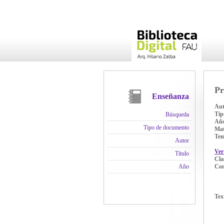
Pr
Enseñanza
Aut
Tip
Búsqueda
Añ
Tipo de documento
Mat
Te
Autor
Ver
Título
Cla
Con
Año
Tex