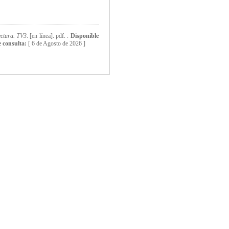
ectura. TV3
. [en línea]. pdf. .
Disponible
 consulta:
[
6 de Agosto de 2026 ]