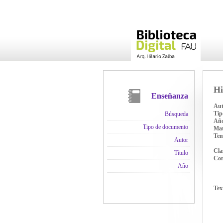
Hi
Enseñanza
Aut
Tip
Búsqueda
Añ
Tipo de documento
Mat
Te
Autor
Cla
Título
Con
Año
Tex