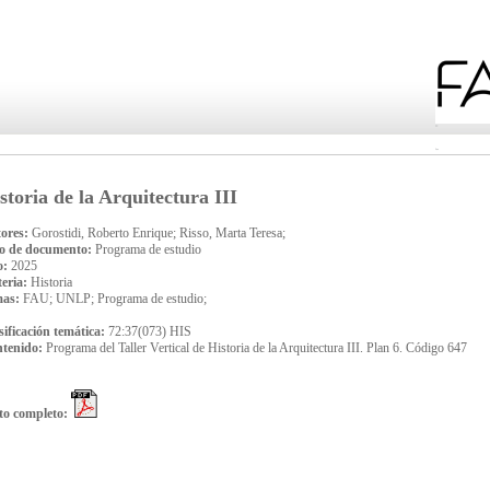
storia de la Arquitectura III
ores:
Gorostidi, Roberto Enrique; Risso, Marta Teresa;
o de documento:
Programa de estudio
o:
2025
eria:
Historia
mas:
FAU; UNLP; Programa de estudio;
sificación temática:
72:37(073) HIS
tenido:
Programa del Taller Vertical de Historia de la Arquitectura III. Plan 6. Código 647
to completo: