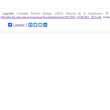
a sugerida:
Gorostidi, Roberto Enrique. (2025).
Historia de la Arquitectura III
.
p://bdzalba.fau.unlp.edu.ar/greenstone/download/ens/prg/2025/647_GOR-RIS_2025.pdf
.
Fecha
Compartir
Facebook
Twitter
Email
LinkedIn