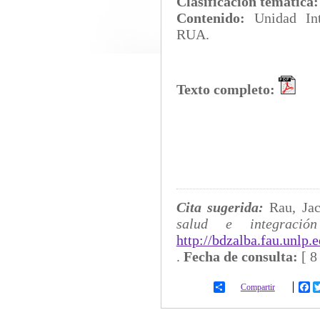
Clasificación temática
Contenido:
Unidad I
RUA.
Texto completo:
Cita sugerida:
Rau, Ja
salud e integración
http://bdzalba.fau.unlp
.
Fecha de consulta:
[
8
Compartir
Fa