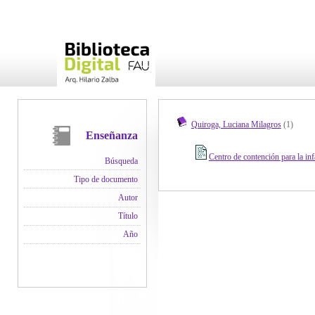
Quiroga, Luciana Milagros
(1)
Enseñanza
Centro de contención para la inf
Búsqueda
Tipo de documento
Autor
Título
Año