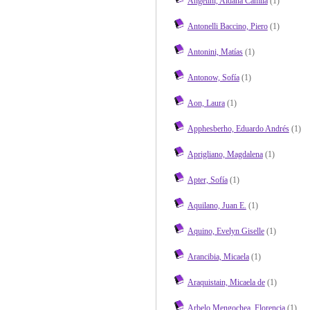
Angelini, Aldana Camila
(1)
Antonelli Baccino, Piero
(1)
Antonini, Matías
(1)
Antonow, Sofía
(1)
Aon, Laura
(1)
Apphesberho, Eduardo Andrés
(1)
Aprigliano, Magdalena
(1)
Apter, Sofía
(1)
Aquilano, Juan E.
(1)
Aquino, Evelyn Giselle
(1)
Arancibia, Micaela
(1)
Araquistain, Micaela de
(1)
Arbelo Mengochea, Florencia
(1)