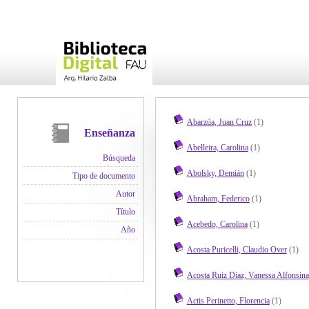
Abarzúa, Juan Cruz
(1)
Enseñanza
Abelleira, Carolina
(1)
Búsqueda
Abolsky, Demián
(1)
Tipo de documento
Autor
Abraham, Federico
(1)
Título
Acebedo, Carolina
(1)
Año
Acosta Puricelli, Claudio Over
(1)
Acosta Ruiz Diaz, Vanessa Alfonsina
Actis Perinetto, Florencia
(1)