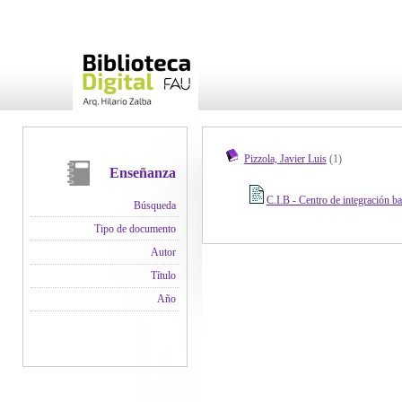
Pizzola, Javier Luis
(1)
Enseñanza
C.I.B - Centro de integración ba
Búsqueda
Tipo de documento
Autor
Título
Año