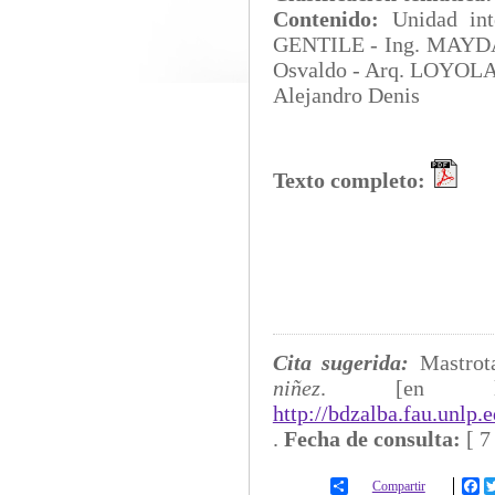
Contenido:
Unidad i
GENTILE - Ing. MAYDA
Osvaldo - Arq. LOYOLA, 
Alejandro Denis
Texto completo:
Cita sugerida:
Mastrot
niñez
. [en l
http://bdzalba.fau.unlp
.
Fecha de consulta:
[
7
Compartir
Fa