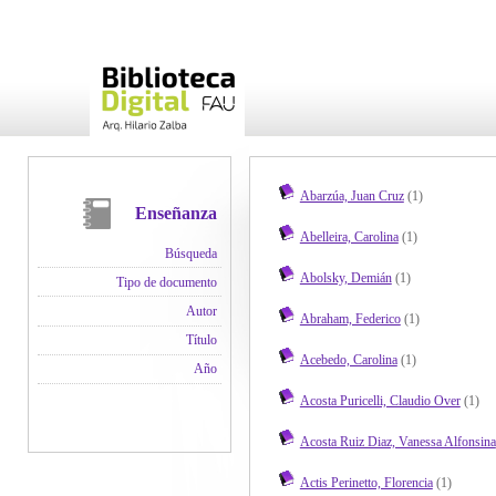
Abarzúa, Juan Cruz
(1)
Enseñanza
Abelleira, Carolina
(1)
Búsqueda
Abolsky, Demián
(1)
Tipo de documento
Autor
Abraham, Federico
(1)
Título
Acebedo, Carolina
(1)
Año
Acosta Puricelli, Claudio Over
(1)
Acosta Ruiz Diaz, Vanessa Alfonsina
Actis Perinetto, Florencia
(1)