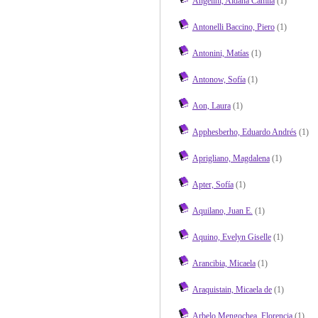
Angelini, Aldana Camila
(1)
Antonelli Baccino, Piero
(1)
Antonini, Matías
(1)
Antonow, Sofía
(1)
Aon, Laura
(1)
Apphesberho, Eduardo Andrés
(1)
Aprigliano, Magdalena
(1)
Apter, Sofía
(1)
Aquilano, Juan E.
(1)
Aquino, Evelyn Giselle
(1)
Arancibia, Micaela
(1)
Araquistain, Micaela de
(1)
Arbelo Mengochea, Florencia
(1)