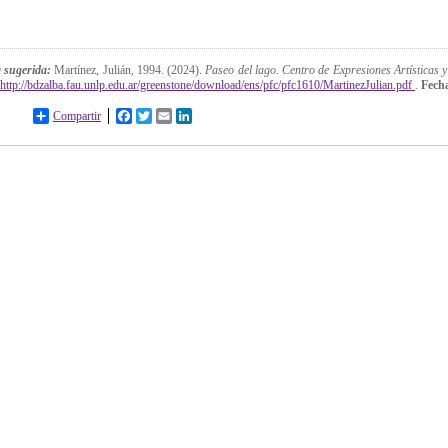
a sugerida:
Martínez, Julián, 1994. (2024).
Paseo del lago. Centro de Expresiones Artísticas y
http://bdzalba.fau.unlp.edu.ar/greenstone/download/ens/pfc/pfc1610/MartinezJulian.pdf
.
Fecha
Compartir
Facebook
Twitter
Email
LinkedIn