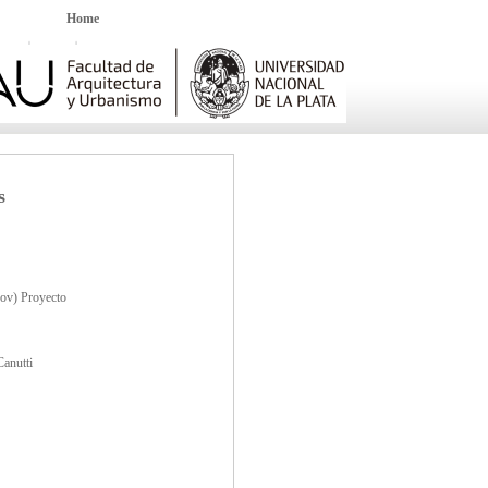
Home
s
rov) Proyecto
anutti