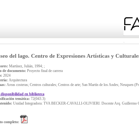
seo del lago. Centro de Expresiones Artísticas y Culturale
ores:
Martínez, Julián, 1994; ;
o de documento:
Proyecto final de carrera
o:
2024
eria:
Arquitectura
mas:
Areas costeras; Centros culturales; Centros de arte; San Martín de los Andes; Neuquen (P
 disponibilidad en biblioteca
sificación temática:
72(043.3)
tenido:
Unidad Integradora: TVA BECKER-CAVALLI-OLIVIERI. Docente Arq. Guillermo C
to completo: