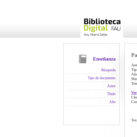
Pa
Enseñanza
Aut
Tip
Búsqueda
Añ
Tipo de documento
Mat
Te
Autor
Ver
Título
Cla
Con
Año
Tex