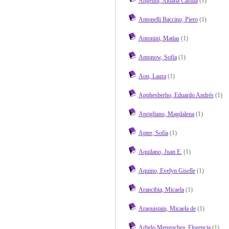
Angelini, Aldana Camila
(1)
Antonelli Baccino, Piero
(1)
Antonini, Matías
(1)
Antonow, Sofía
(1)
Aon, Laura
(1)
Apphesberho, Eduardo Andrés
(1)
Aprigliano, Magdalena
(1)
Apter, Sofía
(1)
Aquilano, Juan E.
(1)
Aquino, Evelyn Giselle
(1)
Arancibia, Micaela
(1)
Araquistain, Micaela de
(1)
Arbelo Mengochea, Florencia
(1)