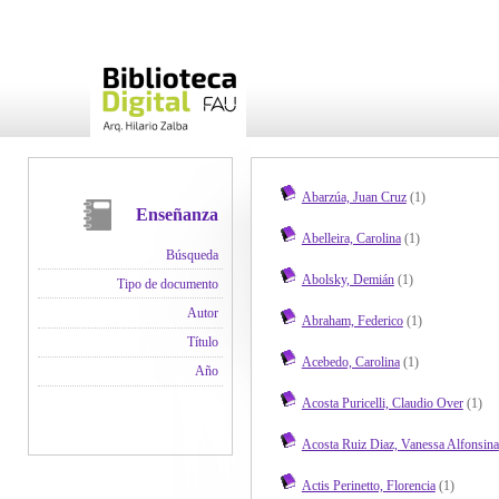
Abarzúa, Juan Cruz
(1)
Enseñanza
Abelleira, Carolina
(1)
Búsqueda
Abolsky, Demián
(1)
Tipo de documento
Autor
Abraham, Federico
(1)
Título
Acebedo, Carolina
(1)
Año
Acosta Puricelli, Claudio Over
(1)
Acosta Ruiz Diaz, Vanessa Alfonsina
Actis Perinetto, Florencia
(1)