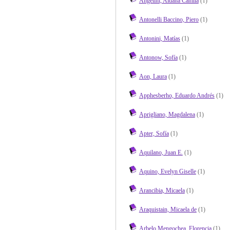
Angelini, Aldana Camila
(1)
Antonelli Baccino, Piero
(1)
Antonini, Matías
(1)
Antonow, Sofía
(1)
Aon, Laura
(1)
Apphesberho, Eduardo Andrés
(1)
Aprigliano, Magdalena
(1)
Apter, Sofía
(1)
Aquilano, Juan E.
(1)
Aquino, Evelyn Giselle
(1)
Arancibia, Micaela
(1)
Araquistain, Micaela de
(1)
Arbelo Mengochea, Florencia
(1)