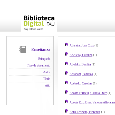
Abarzúa, Juan Cruz
(1)
Enseñanza
Abelleira, Carolina
(1)
Búsqueda
Abolsky, Demián
(1)
Tipo de documento
Autor
Abraham, Federico
(1)
Título
Acebedo, Carolina
(1)
Año
Acosta Puricelli, Claudio Over
(1)
Acosta Ruiz Diaz, Vanessa Alfonsina
Actis Perinetto, Florencia
(1)