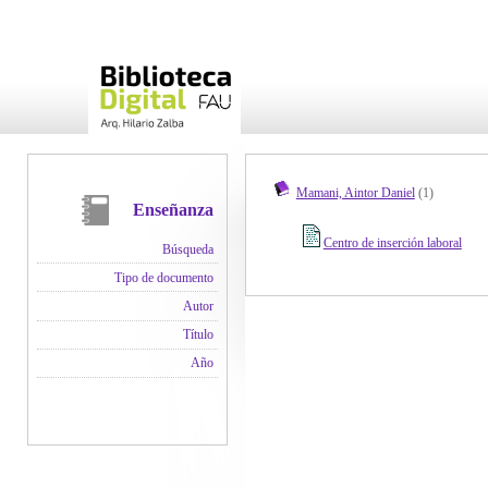
Mamani, Aintor Daniel
(1)
Enseñanza
Centro de inserción laboral
Búsqueda
Tipo de documento
Autor
Título
Año