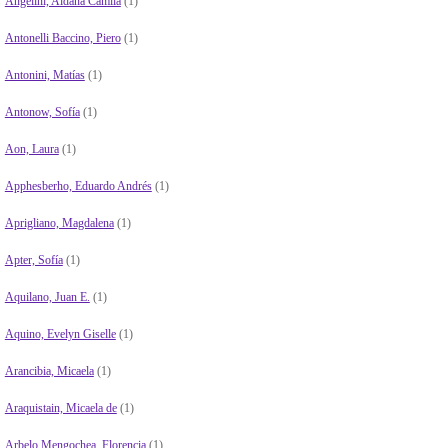
Angelini, Aldana Camila
(1)
Antonelli Baccino, Piero
(1)
Antonini, Matías
(1)
Antonow, Sofía
(1)
Aon, Laura
(1)
Apphesberho, Eduardo Andrés
(1)
Aprigliano, Magdalena
(1)
Apter, Sofía
(1)
Aquilano, Juan E.
(1)
Aquino, Evelyn Giselle
(1)
Arancibia, Micaela
(1)
Araquistain, Micaela de
(1)
Arbelo Mengochea, Florencia
(1)