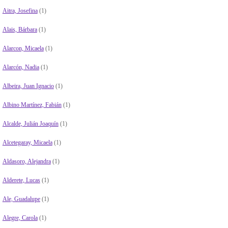
Aitra, Josefina
(1)
Alais, Bárbara
(1)
Alarcon, Micaela
(1)
Alarcón, Nadia
(1)
Albeira, Juan Ignacio
(1)
Albino Martínez, Fabián
(1)
Alcalde, Julián Joaquín
(1)
Alcetegaray, Micaela
(1)
Aldasoro, Alejandra
(1)
Alderete, Lucas
(1)
Ale, Guadalupe
(1)
Alegre, Carola
(1)