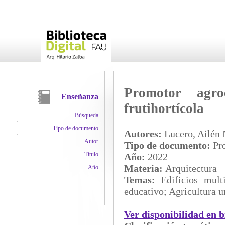
Promotor agro
Enseñanza
frutihortícola
Búsqueda
Tipo de documento
Autores:
Lucero, Ailén N
Autor
Tipo de documento:
Pro
Título
Año:
2022
Materia:
Arquitectura
Año
Temas:
Edificios mult
educativo; Agricultura u
Ver disponibilidad en b