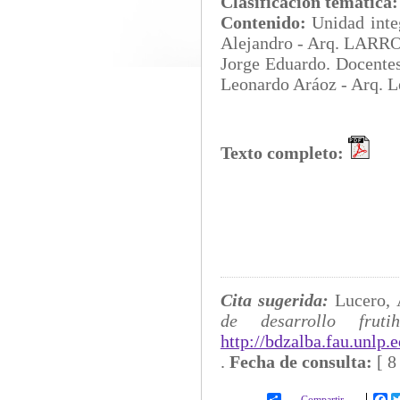
Clasificación temática
Contenido:
Unidad int
Alejandro - Arq. LARRO
Jorge Eduardo. Docentes
Leonardo Aráoz - Arq. L
Texto completo:
Cita sugerida:
Lucero, 
de desarrollo frutiho
http://bdzalba.fau.unlp
.
Fecha de consulta:
[
8