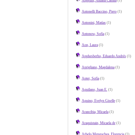
Angelini, Aldana Camila
(1)
Antonelli Baccino, Piero
(1)
Antonini, Matías
(1)
Antonow, Sofía
(1)
Aon, Laura
(1)
Apphesberho, Eduardo Andrés
(1)
Aprigliano, Magdalena
(1)
Apter, Sofía
(1)
Aquilano, Juan E.
(1)
Aquino, Evelyn Giselle
(1)
Arancibia, Micaela
(1)
Araquistain, Micaela de
(1)
Arbelo Mengochea, Florencia
(1)