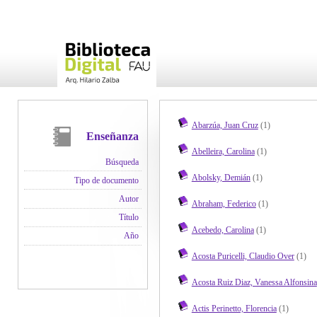
Abarzúa, Juan Cruz
(1)
Enseñanza
Abelleira, Carolina
(1)
Búsqueda
Abolsky, Demián
(1)
Tipo de documento
Autor
Abraham, Federico
(1)
Título
Acebedo, Carolina
(1)
Año
Acosta Puricelli, Claudio Over
(1)
Acosta Ruiz Diaz, Vanessa Alfonsina
Actis Perinetto, Florencia
(1)