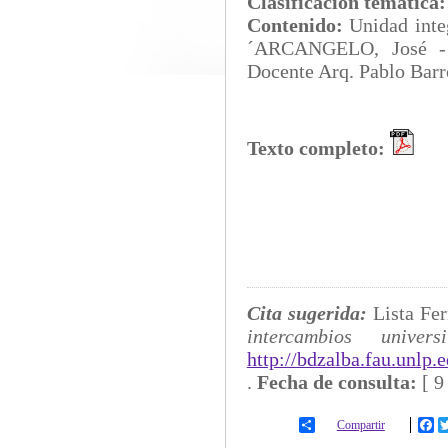
Clasificación temática
Contenido:
Unidad int
´ARCANGELO, José - 
Docente Arq. Pablo Barr
Texto completo:
Cita sugerida:
Lista Fe
intercambios universi
http://bdzalba.fau.unlp
.
Fecha de consulta:
[
9
Compartir
Fa