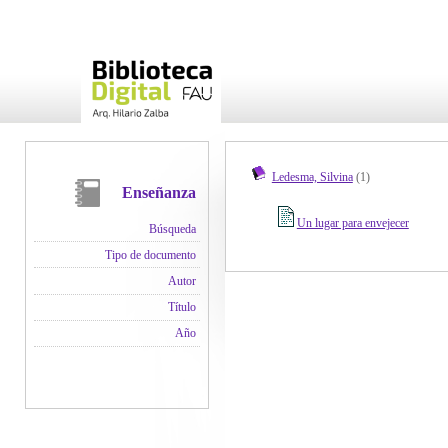
Ledesma, Silvina
(1)
Enseñanza
Un lugar para envejecer
Búsqueda
Tipo de documento
Autor
Título
Año