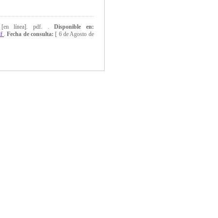
 [en línea]. pdf. .
Disponible en:
df
.
Fecha de consulta:
[
6 de Agosto de