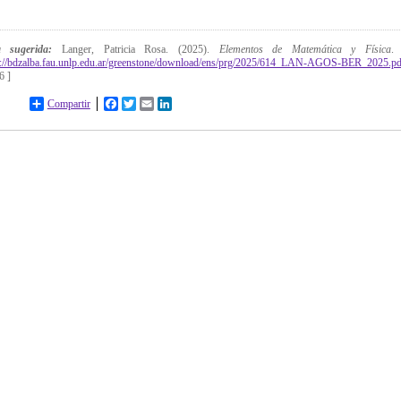
a sugerida:
Langer, Patricia Rosa. (2025).
Elementos de Matemática y Física
.
p://bdzalba.fau.unlp.edu.ar/greenstone/download/ens/prg/2025/614_LAN-AGOS-BER_2025.p
6 ]
Compartir
Facebook
Twitter
Email
LinkedIn