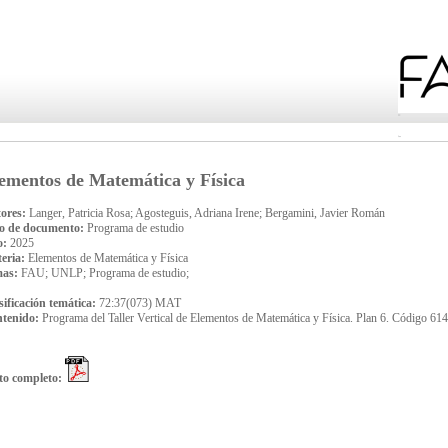
ementos de Matemática y Física
ores:
Langer, Patricia Rosa; Agosteguis, Adriana Irene; Bergamini, Javier Román
o de documento:
Programa de estudio
o:
2025
eria:
Elementos de Matemática y Física
mas:
FAU; UNLP; Programa de estudio;
sificación temática:
72:37(073) MAT
tenido:
Programa del Taller Vertical de Elementos de Matemática y Física. Plan 6. Código 614
to completo: