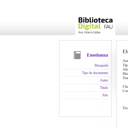
El
Enseñanza
Aut
Tip
Búsqueda
Añ
Tipo de documento
Mat
Te
Autor
Cla
Título
Con
Año
Tex