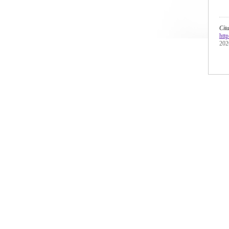
Cit
htt
202