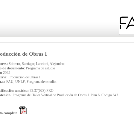
oducción de Obras I
ores:
Sobrero, Santiago; Lancioni, Alejandro;
o de documento:
Programa de estudio
o:
2025
eria:
Producción de Obras I
mas:
FAU; UNLP; Programa de estudio;
sificación temática:
72:37(073) PRO
tenido:
Programa del Taller Vertical de Producción de Obras I. Plan 6. Código 643
to completo: