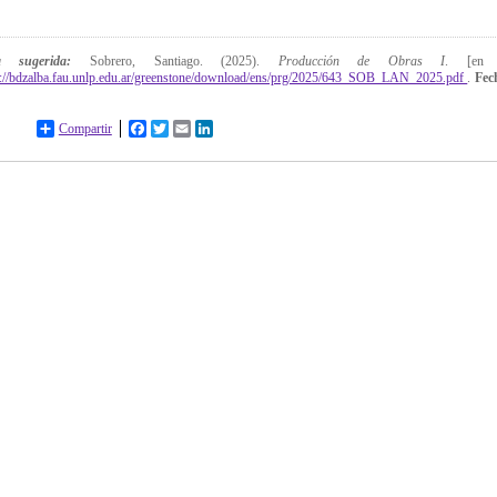
ta sugerida:
Sobrero, Santiago. (2025).
Producción de Obras I
. [en 
p://bdzalba.fau.unlp.edu.ar/greenstone/download/ens/prg/2025/643_SOB_LAN_2025.pdf
.
Fec
Compartir
Facebook
Twitter
Email
LinkedIn