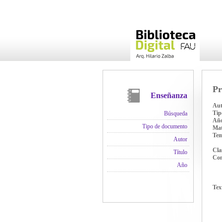
Pr
Enseñanza
Aut
Tip
Búsqueda
Añ
Tipo de documento
Mat
Te
Autor
Cla
Título
Con
Año
Tex