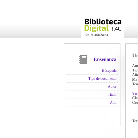
Un
Enseñanza
Aut
Tip
Búsqueda
Añ
Tipo de documento
Mat
Te
Autor
Ver
Título
Cla
Con
Año
Tex