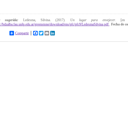
ta sugerida:
Ledesma, Silvina. (2017).
Un lugar para envejecer
. [en 
p://bdzalba.fau.unlp.edu.ar/greenstone/download/ens/pfc/pfc9/LedesmaSilvina.pdf
.
Fecha de co
Compartir
Facebook
Twitter
Email
LinkedIn