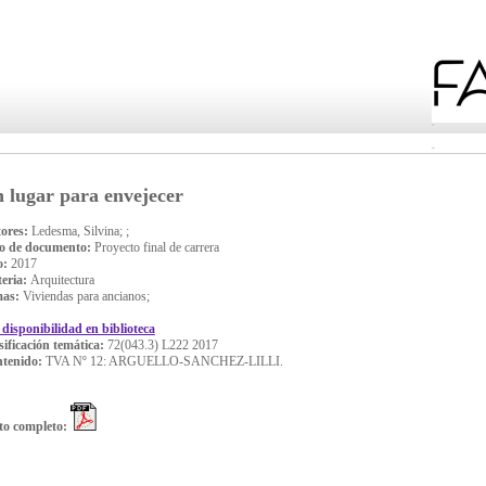
 lugar para envejecer
ores:
Ledesma, Silvina; ;
o de documento:
Proyecto final de carrera
o:
2017
eria:
Arquitectura
mas:
Viviendas para ancianos;
 disponibilidad en biblioteca
sificación temática:
72(043.3) L222 2017
tenido:
TVA Nº 12: ARGUELLO-SANCHEZ-LILLI.
to completo: