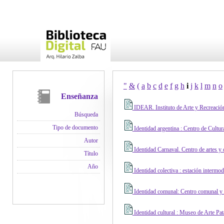
"
&
(
a
b
c
d
e
f
g
h
i
j
k
l
m
n
o
Enseñanza
IDEAR. Instituto de Arte y Recreaci
Búsqueda
Tipo de documento
Identidad argentina : Centro de Cultu
Autor
Identidad Carnaval. Centro de artes y 
Título
Año
Identidad colectiva : estación intermo
Identidad comunal: Centro comunal y 
Identidad cultural : Museo de Arte Pa