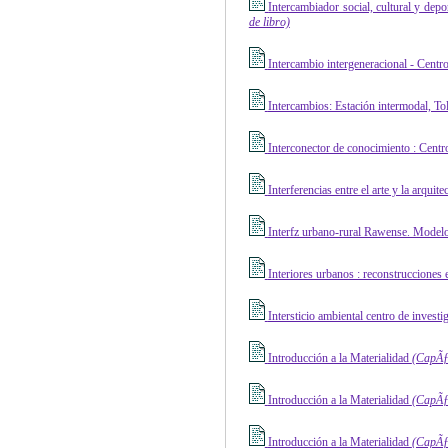
Intercambiador social, cultural y depo
de libro)
Intercambio intergeneracional - Centr
Intercambios: Estación intermodal, T
Interconector de conocimiento : Cent
Interferencias entre el arte y la arqui
Interfz urbano-rural Rawense. Modelo
Interiores urbanos : reconstrucciones
Intersticio ambiental centro de invest
Introducción a la Materialidad
(CapÃƒ 
Introducción a la Materialidad
(CapÃƒ 
Introducción a la Materialidad
(CapÃƒ 