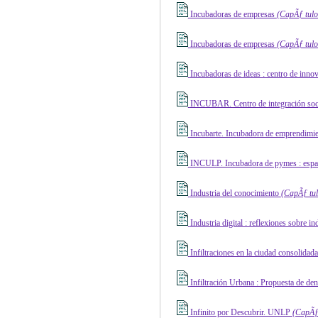
Incubadoras de empresas
(CapÃƒ ­tulo
Incubadoras de empresas
(CapÃƒ ­tulo
Incubadoras de ideas : centro de in
INCUBAR. Centro de integración soc
Incubarte. Incubadora de emprendimien
INCULP. Incubadora de pymes : espaci
Industria del conocimiento
(CapÃƒ ­tul
Industria digital : reflexiones sobre 
Infiltraciones en la ciudad consolidada
Infiltración Urbana : Propuesta de den
Infinito por Descubrir. UNLP
(CapÃƒ 