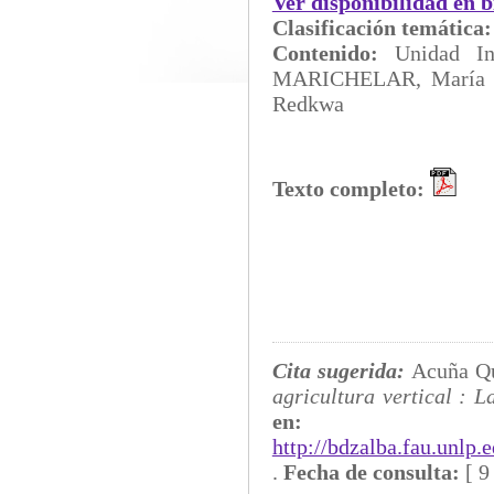
Ver disponibilidad en b
Clasificación temática
Contenido:
Unidad I
MARICHELAR, María Gab
Redkwa
Texto completo:
Cita sugerida:
Acuña Qu
agricultura vertical : 
en:
http://bdzalba.fau.unlp
.
Fecha de consulta:
[
9