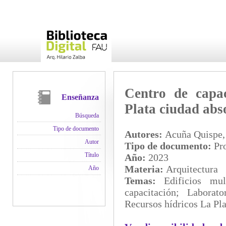
Centro de capac
Enseñanza
Plata ciudad abs
Búsqueda
Tipo de documento
Autores:
Acuña Quispe, 
Autor
Tipo de documento:
Pro
Título
Año:
2023
Materia:
Arquitectura
Año
Temas:
Edificios mul
capacitación; Laborat
Recursos hídricos La Pl