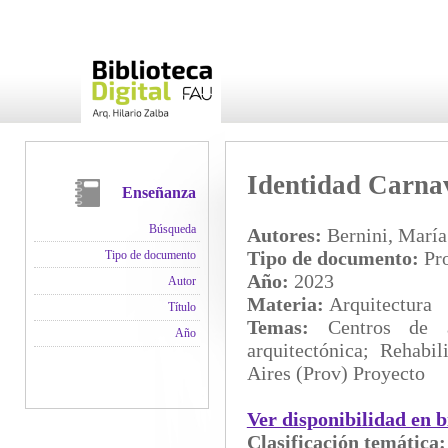
Identidad Carnava
Enseñanza
Búsqueda
Autores:
Bernini, María
Tipo de documento:
Pro
Tipo de documento
Año:
2023
Autor
Materia:
Arquitectura
Título
Temas:
Centros de a
Año
arquitectónica; Rehabi
Aires (Prov) Proyecto
Ver disponibilidad en b
Clasificación temática