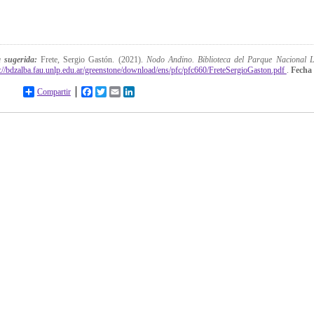
a sugerida:
Frete, Sergio Gastón. (2021).
Nodo Andino. Biblioteca del Parque Nacional 
p://bdzalba.fau.unlp.edu.ar/greenstone/download/ens/pfc/pfc660/FreteSergioGaston.pdf
.
Fecha 
Compartir
Facebook
Twitter
Email
LinkedIn