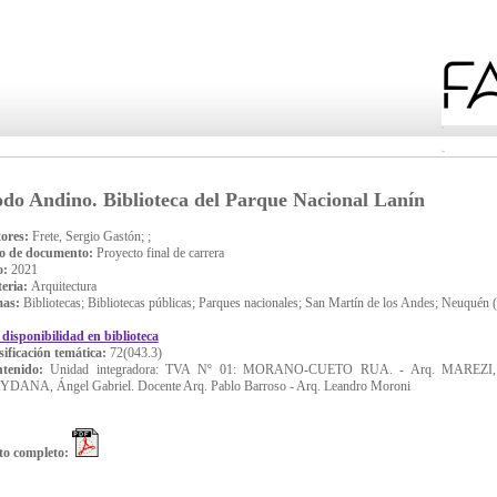
do Andino. Biblioteca del Parque Nacional Lanín
ores:
Frete, Sergio Gastón; ;
o de documento:
Proyecto final de carrera
o:
2021
eria:
Arquitectura
mas:
Bibliotecas; Bibliotecas públicas; Parques nacionales; San Martín de los Andes; Neuquén 
 disponibilidad en biblioteca
sificación temática:
72(043.3)
ntenido:
Unidad integradora: TVA Nº 01: MORANO-CUETO RUA. - Arq. MAREZI, 
DANA, Ángel Gabriel. Docente Arq. Pablo Barroso - Arq. Leandro Moroni
to completo: