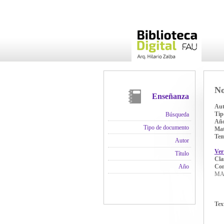
No
Enseñanza
Aut
Tip
Búsqueda
Añ
Tipo de documento
Mat
Te
Autor
Ver
Título
Cla
Co
Año
MAY
Tex