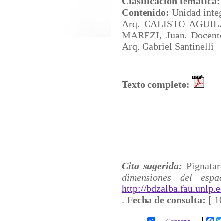
Clasificación temática
Contenido:
Unidad int
Arq. CALISTO AGUILAR
MAREZI, Juan. Docente
Arq. Gabriel Santinelli
Texto completo:
Cita sugerida:
Pignatar
dimensiones del espac
http://bdzalba.fau.unlp
.
Fecha de consulta:
[
1