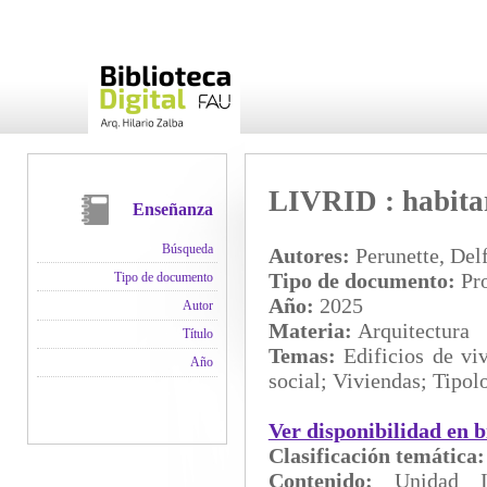
LIVRID : habitar
Enseñanza
Búsqueda
Autores:
Perunette, Delf
Tipo de documento:
Pro
Tipo de documento
Año:
2025
Autor
Materia:
Arquitectura
Título
Temas:
Edificios de vi
Año
social; Viviendas; Tipol
Ver disponibilidad en b
Clasificación temática
Contenido:
Unidad 