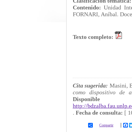
Clasificación temática
Contenido:
Unidad In
FORNARI, Aníbal. Docen
Texto completo:
Cita sugerida:
Masini, 
como dispositivo de a
Disp
http://bdzalba.fau.unlp
.
Fecha de consulta:
[
1
Compartir
Fa